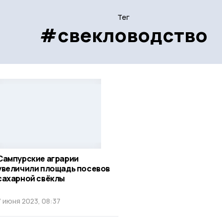
Тег
#свекловодство
Сампурские аграрии
увеличили площадь посевов
сахарной свёклы
7 июня 2023, 08:37