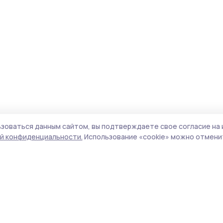
зоваться данным сайтом, вы подтверждаете свое согласие на 
й конфиденциальности.
Использование «cookie» можно отменит
Учредитель и издатель:
ООО «Издательский
Пол
дом «Тамбов»
Сай
Адрес редакции:
392000, Тамбовская обл.,
coo
г.Тамбов, ш. Моршанское, д.14а
сай
Номер телефона редакции:
8 (4752) 45-05-
испо
76
нас
Электронная почта редакции:
конф