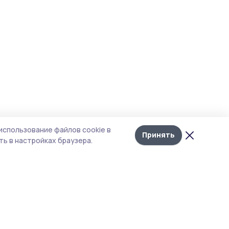
использование файлов cookie в
Принять
ь в настройках браузера.
итика конфиденциальности
т содержит сервисы, использующие
kies. Продолжая пользоваться данным
том, вы подтверждаете свое согласие на
льзование файлов cookie в соответствии с
тоящим уведомлением и Политикой
иденциальности. Использование «cookie»