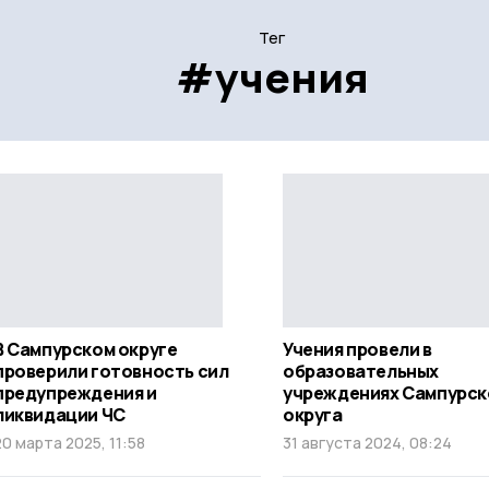
Тег
#учения
В Сампурском округе
Учения провели в
проверили готовность сил
образовательных
предупреждения и
учреждениях Сампурск
ликвидации ЧС
округа
20 марта 2025, 11:58
31 августа 2024, 08:24