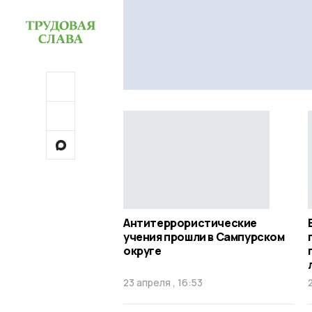
Антитеррористические
учения прошли в Сампурском
округе
23 апреля , 16:53