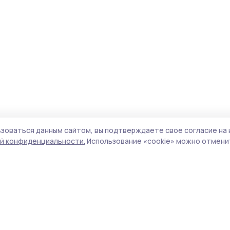
зоваться данным сайтом, вы подтверждаете свое согласие на 
й конфиденциальности.
Использование «cookie» можно отменит
Учредитель и издатель:
ООО «Издательский
Пол
дом «Тамбов»
Сай
Адрес редакции:
392000, Тамбовская обл.,
coo
г.Тамбов, ш. Моршанское, д.14а
сай
Номер телефона редакции:
8 (4752) 45-05-
испо
76
нас
Электронная почта редакции:
конф