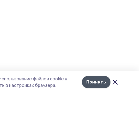
использование файлов cookie в
Принять
ь в настройках браузера.
итика конфиденциальности
т содержит сервисы, использующие
kies. Продолжая пользоваться данным
том, вы подтверждаете свое согласие на
льзование файлов cookie в соответствии с
тоящим уведомлением и Политикой
иденциальности. Использование «cookie»