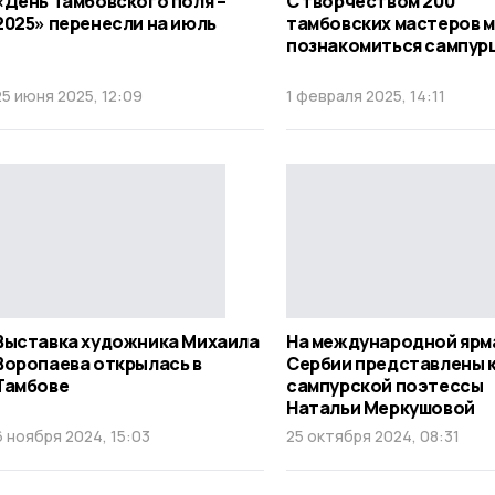
«День Тамбовского поля –
С творчеством 200
2025» перенесли на июль
тамбовских мастеров м
познакомиться сампур
25 июня 2025, 12:09
1 февраля 2025, 14:11
Выставка художника Михаила
На международной ярм
Воропаева открылась в
Сербии представлены 
Тамбове
сампурской поэтессы
Натальи Меркушовой
6 ноября 2024, 15:03
25 октября 2024, 08:31