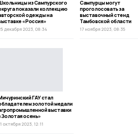
Школьницы из Сампурского
Сампурцы могут
округа показали коллекцию
проголосовать за
авторской одежды на
выставочный стенд
выставке «Россия»
Тамбовской области
25 декабря 2023, 08:34
17 ноября 2023, 08:35
Мичуринский ГАУ стал
обладателем золотой медали
агропромышленной выставки
«Золотая осень»
11 октября 2023, 12:11