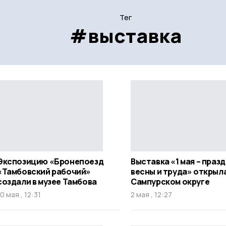
Тег
#выставка
Экспозицию «Бронепоезд
Выставка «1 мая – праз
«Тамбовский рабочий»
весны и труда» открыла
создали в музее Тамбова
Сампурском округе
10 мая , 12:31
2 мая , 12:27