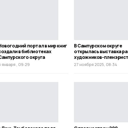
Новогодний портал в мир книг
В Сампурском округе
создали в библиотеках
открылась выставка р
Сампурского округа
художников-пленэрис
6 января , 09:29
27 ноября 2025, 08:34