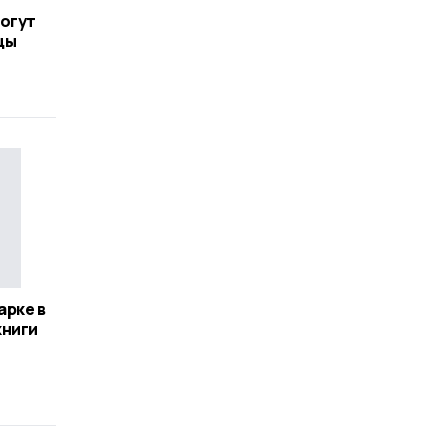
огут
цы
арке в
книги