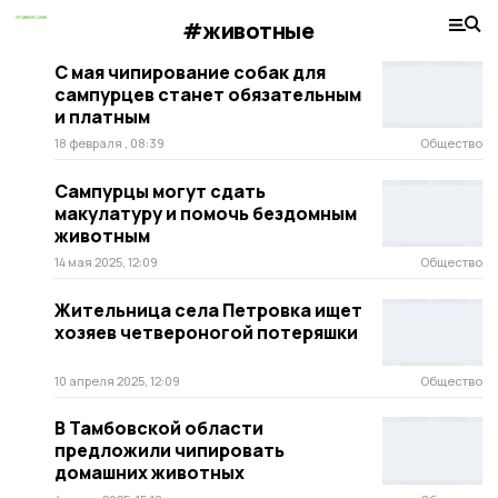
#животные
С мая чипирование собак для
сампурцев станет обязательным
и платным
18 февраля , 08:39
Общество
Сампурцы могут сдать
макулатуру и помочь бездомным
животным
14 мая 2025, 12:09
Общество
Жительница села Петровка ищет
хозяев четвероногой потеряшки
10 апреля 2025, 12:09
Общество
В Тамбовской области
предложили чипировать
домашних животных