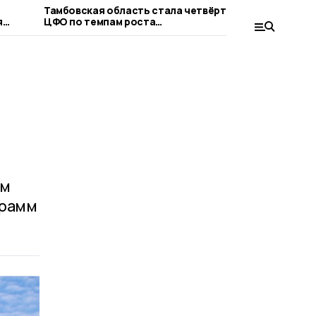
Тамбовская область стала четвёртой в
Тамбовск
я
ЦФО по темпам роста
увеличит
промпроизводства
миллиард
ом
грамм