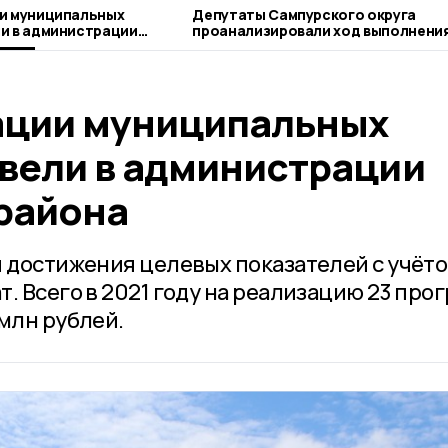
и муниципальных
Депутаты Сампурского округа
и в администрации
проанализировали ход выполнени
йона
муниципальных программ
ации муниципальных
вели в администрации
района
й достижения целевых показателей с учёт
. Всего в 2021 году на реализацию 23 про
млн рублей.