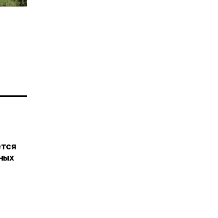
ется
ных