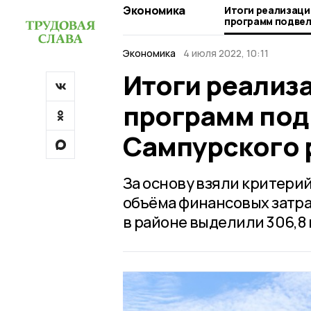
Экономика
Итоги реализаци
программ подвел
Сампурского ра
Экономика
4 июля 2022, 10:11
Итоги реализ
программ под
Сампурского 
За основу взяли критери
объёма финансовых затрат
в районе выделили 306,8 