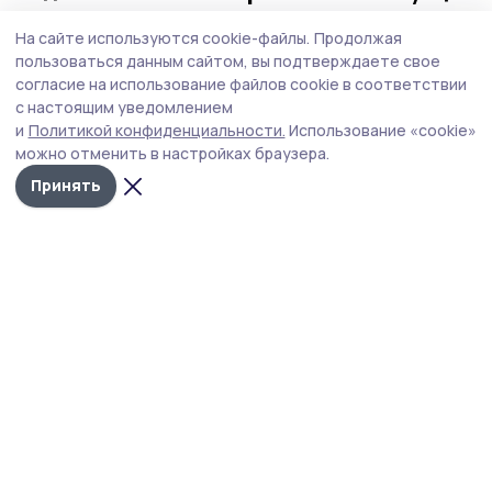
на топливном рынке, чистота в городе и
На сайте используются cookie-файлы.
Продолжая
приоритеты образования
пользоваться данным сайтом, вы подтверждаете свое
Губернатор держит на контроле ситуацию с бензином,
согласие на использование файлов cookie в соответствии
требует навести порядок с мусором в Тамбове.
с настоящим уведомлением
и
Политикой конфиденциальности.
Использование «cookie»
можно отменить в настройках браузера.
Принять
Фото: Павел Васильев