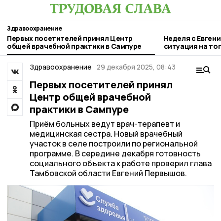
Здравоохранение
Первых посетителей принял Центр
Неделя с Евген
общей врачебной практики в Сампуре
ситуация на то
городе и приор
Здравоохранение
29 декабря 2025, 08:43
Первых посетителей принял
Центр общей врачебной
практики в Сампуре
Приём больных ведут врач-терапевт и
медицинская сестра. Новый врачебный
участок в селе построили по региональной
программе. В середине декабря готовность
социального объекта к работе проверил глава
Тамбовской области Евгений Первышов.