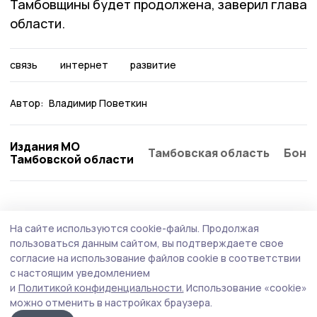
Тамбовщины будет продолжена, заверил глава
области.
связь
интернет
развитие
Автор:
Владимир Поветкин
Издания МО
Тамбовская область
Бонд
Тамбовской области
Благоустройство
28 июня , 08:33
На сайте используются cookie-файлы.
Продолжая
Ремонт автодороги Сатинка - Петровка
пользоваться данным сайтом, вы подтверждаете свое
завершается в Сампурском округе
согласие на использование файлов cookie в соответствии
с настоящим уведомлением
Работы на километровом участке дороги ведутся по
и
Политикой конфиденциальности.
Использование «cookie»
программе «Развитие транспортной системы и
можно отменить в настройках браузера.
дорожного хозяйства Тамбовской области». На