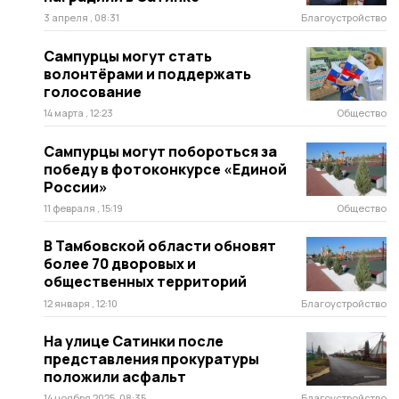
3 апреля , 08:31
Благоустройство
Сампурцы могут стать
волонтёрами и поддержать
голосование
14 марта , 12:23
Общество
Сампурцы могут побороться за
победу в фотоконкурсе «Единой
России»
11 февраля , 15:19
Общество
В Тамбовской области обновят
более 70 дворовых и
общественных территорий
12 января , 12:10
Благоустройство
На улице Сатинки после
представления прокуратуры
положили асфальт
14 ноября 2025, 08:35
Благоустройство