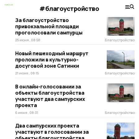
#благоустройство
За благоустройство
привокзальной площади
проголосовали сампурцы
25 июня , 08:58
Благоустройство
Новый пешеходный маршрут
проложили в культурно-
досуговой зоне Сатинки
21 июня , 08:15
Благоустройство
В онлайн-голосовании за
объекты благоустройства
участвуют два сампурских
проекта
6 июня , 08:31
Благоустройство
Два сампурских проекта
участвуют в голосовании за
объекты благоустройства