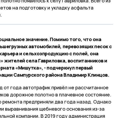
полотно появилось к селу Гавриловка. Всего из
етов на подготовку и укладку асфальта
.
оциальное значение. Помимо того, что она
льшегрузных автомобилей, перевозящих песок с
арьера и сельхозпродукцию с полей, она
» жителей села Гавриловка, воспитанников и
рната «Мишутка», - подчеркнул первый
рации Сампурского района Владимир Клинцов.
д от года автотрафик привёл не рассчитанное
иков дорожное полотно в плачевное состояние.
 ремонта предприняли два года назад. Однако
ии выравнивания щебневого основания из-за
льной компании. В 2019 году администрация