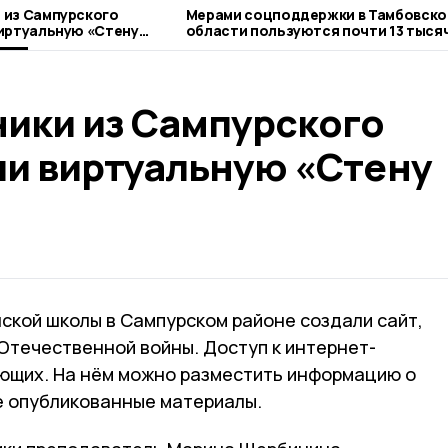
 из Сампурского
Мерами соцподдержки в Тамбовско
иртуальную «Стену
области пользуются почти 13 тыся
многодетных семей
ики из Сампурского
ли виртуальную «Стену
кой школы в Сампурском районе создали сайт,
Отечественной войны. Доступ к интернет-
ающих. На нём можно разместить информацию о
е опубликованные материалы.