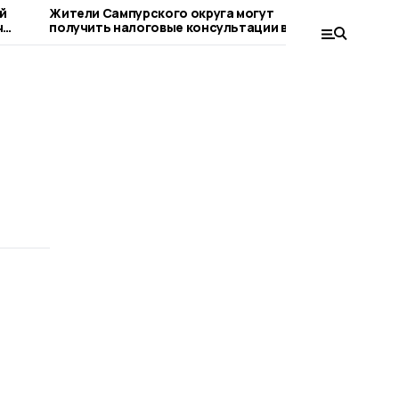
й
Жители Сампурского округа могут
Тема благ
ч
получить налоговые консультации в
обращени
МФЦ