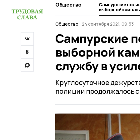
Общество
Сампурские полиц
выборной кампании пять суток н
службу в усиленн
Общество
24 сентября 2021, 09:33
Сампурские п
выборной кам
службу в уси
Круглосуточное дежурств
полиции продолжалось с 1