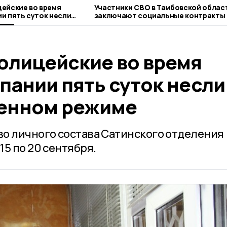
ейские во время
Участники СВО в Тамбовской облас
если
заключают социальные контракты 
ом режиме
льготных условиях
олицейские во время
пании пять суток несли
ленном режиме
о личного состава Сатинского отделения
5 по 20 сентября.