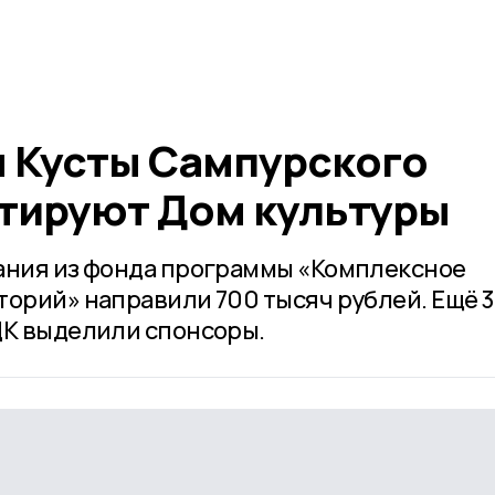
ы Кусты Сампурского
тируют Дом культуры
ания из фонда программы «Комплексное
торий» направили 700 тысяч рублей. Ещё 
ДК выделили спонсоры.