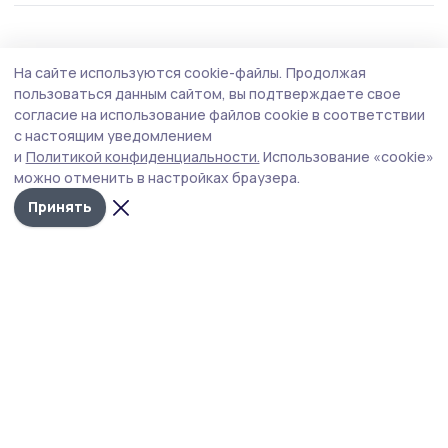
Общество
Вчера, 15:28
На сайте используются cookie-файлы.
Продолжая
Евгений Первышов провёл приём
пользоваться данным сайтом, вы подтверждаете свое
участников СВО
согласие на использование файлов cookie в соответствии
с настоящим уведомлением
Встреча главы Тамбовской области с участниками
и
Политикой конфиденциальности.
Использование «cookie»
спецоперации и членами их семей прошла в
можно отменить в настройках браузера.
региональном филиале фонда «Защитники
Отечества».
Принять