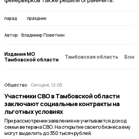
парад
праздник
Автор:
Владимир Поветкин
Издания МО
Тамбовская область
Бонд
Тамбовской области
Общество
Сегодня, 12:05
Участники СВО в Тамбовской области
заключают социальные контракты на
льготных условиях
При рассмотрении заявления не учитывается доход
семьи ветерана СВО. На открытие своего бизнеса ему
могут выделить до 350 тысяч рублей.