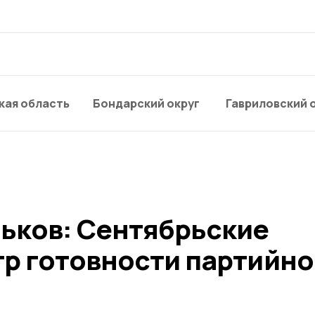
кая область
Бондарский округ
Гавриловский 
ьков: Сентябрьские
тр готовности партийно