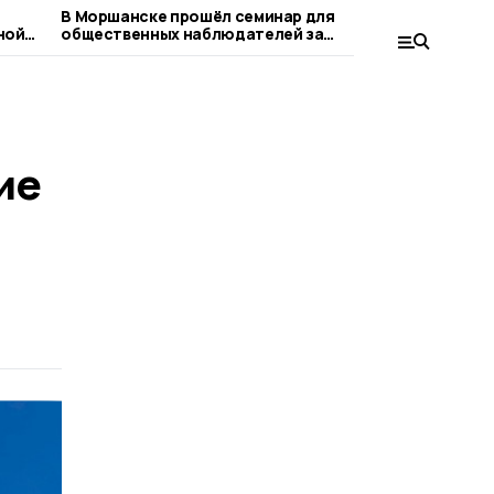
В Моршанске прошёл семинар для
Капитальн
ной
общественных наблюдателей за
продолжае
сентябрьскими выборами
ие