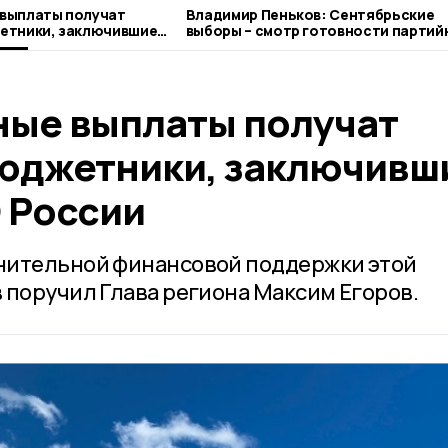
выплаты получат
Владимир Пеньков: Сентябрьские
етники, заключившие
выборы – смотр готовности партий
ссии
системы
ые выплаты получат
юджетники, заключивш
 России
нительной финансовой поддержки этой
 поручил Глава региона Максим Егоров.