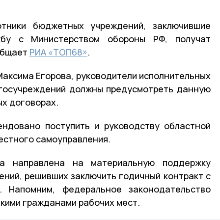
отники бюджетных учреждений, заключившие
бу с Министерством обороны РФ, получат
общает
РИА «ТОП68»
.
Максима Егорова, руководители исполнительных
 госучреждений должны предусмотреть данную
ых договорах.
ендовано поступить и руководству областной
местного самоуправления.
ва направлена на материальную поддержку
ний, решивших заключить годичный контракт с
. Напомним, федеральное законодательство
акими гражданами рабочих мест.