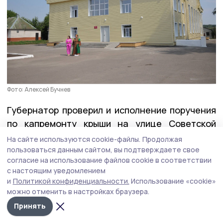
Фото: Алексей Бучнев
Губернатор проверил и исполнение поручения
по капремонту крыши на улице Советской
в Жердевке. Подрядчик выполнил работы
На сайте используются cookie-файлы.
Продолжая
в полном объёме и раньше обещанного срока.
пользоваться данным сайтом, вы подтверждаете свое
согласие на использование файлов cookie в соответствии
с настоящим уведомлением
Герои Тамбовщины
и
Политикой конфиденциальности.
Использование «cookie»
можно отменить в настройках браузера.
На этой неделе вместе с директором Высшей
Принять
школы государственного управления Олегом