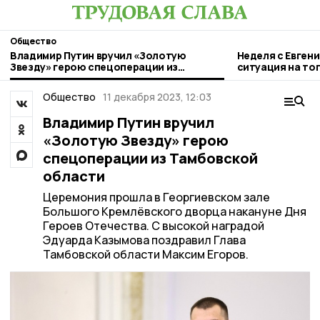
Общество
Владимир Путин вручил «Золотую
Неделя с Евген
Звезду» герою спецоперации из
ситуация на то
Тамбовской области
городе и приор
Общество
11 декабря 2023, 12:03
Владимир Путин вручил
«Золотую Звезду» герою
спецоперации из Тамбовской
области
Церемония прошла в Георгиевском зале
Большого Кремлёвского дворца накануне Дня
Героев Отечества. С высокой наградой
Эдуарда Казымова поздравил Глава
Тамбовской области Максим Егоров.