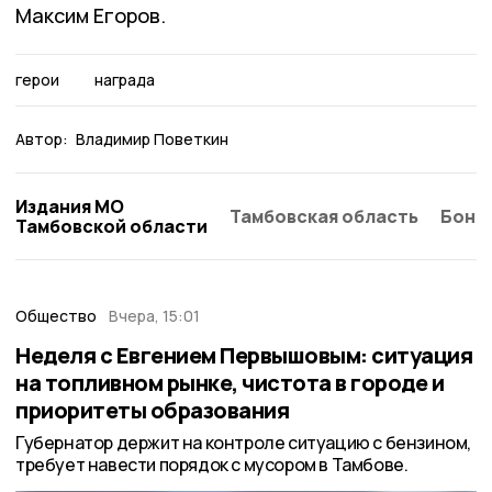
Максим Егоров.
герои
награда
Автор:
Владимир Поветкин
Издания МО
Тамбовская область
Бонд
Тамбовской области
Общество
Вчера, 15:01
Неделя с Евгением Первышовым: ситуация
на топливном рынке, чистота в городе и
приоритеты образования
Губернатор держит на контроле ситуацию с бензином,
требует навести порядок с мусором в Тамбове.