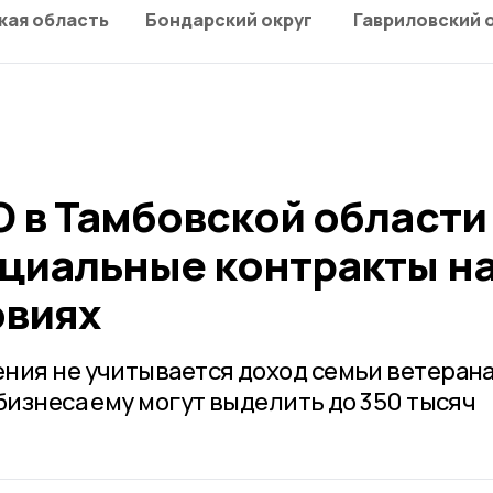
кая область
Бондарский округ
Гавриловский 
О в Тамбовской области
циальные контракты н
овиях
ния не учитывается доход семьи ветеран
бизнеса ему могут выделить до 350 тысяч