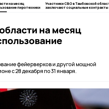
асти на месяц
Участники СВО в Тамбовской облас
льзование пиротехники
заключают социальные контракты 
льготных условиях
области на месяц
спользование
ование фейерверков и другой мощной
не с 28 декабря по 31 января.