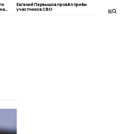
ти
Евгений Первышов провёл приём
Владимир 
на
участников СВО
выборы – 
системы