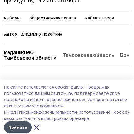
пройдут 18, 19 и 20 сентября.
выборы
общественная палата
наблюдатели
Автор:
Владимир Поветкин
Издания МО
Тамбовская область
Бонд
Тамбовской области
Общество
Сегодня, 08:35
На сайте используются cookie-файлы.
Продолжая
Капитальный ремонт детсада «Берёзка»
пользоваться данным сайтом, вы подтверждаете свое
продолжается в Сампурском округе
согласие на использование файлов cookie в соответствии
с настоящим уведомлением
Работы ведутся по государственной программе
и
Политикой конфиденциальности.
Использование «cookie»
«Комплексное развитие сельских территорий». На
можно отменить в настройках браузера.
ремонт дошкольного образовательного учреждения в
посёлке Сатинка выделено почти 50 млн рублей.
Принять