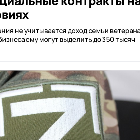
циальные контракты н
овиях
ния не учитывается доход семьи ветеран
бизнеса ему могут выделить до 350 тысяч