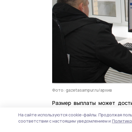
Фото: gazetasampur.ru/архив
Размер выплаты может дости
воспользоваться этой мерой 
На сайте используются cookie-файлы.
Продолжая поль
соответствии с настоящим уведомлением и
Политико
С начала 2026 года с участн