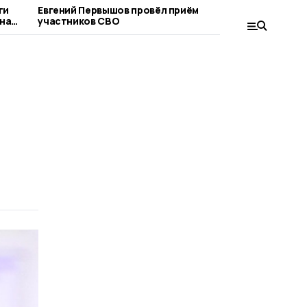
ти
Евгений Первышов провёл приём
Владимир 
на
участников СВО
выборы – 
системы