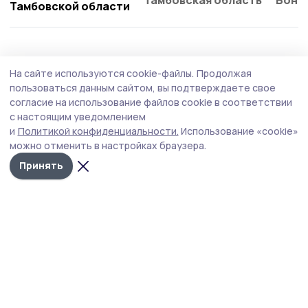
Тамбовская область
Бонд
Тамбовской области
Общество
6 августа , 15:28
На сайте используются cookie-файлы.
Продолжая
Евгений Первышов провёл приём
пользоваться данным сайтом, вы подтверждаете свое
участников СВО
согласие на использование файлов cookie в соответствии
с настоящим уведомлением
Встреча главы Тамбовской области с участниками
и
Политикой конфиденциальности.
Использование «cookie»
спецоперации и членами их семей прошла в
можно отменить в настройках браузера.
региональном филиале фонда «Защитники
Отечества».
Принять