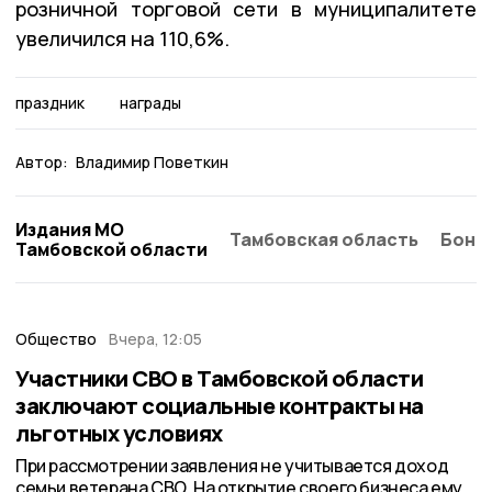
розничной торговой сети в муниципалитете
увеличился на 110,6%.
праздник
награды
Автор:
Владимир Поветкин
Издания МО
Тамбовская область
Бонд
Тамбовской области
Общество
Вчера, 12:05
Участники СВО в Тамбовской области
заключают социальные контракты на
льготных условиях
При рассмотрении заявления не учитывается доход
семьи ветерана СВО. На открытие своего бизнеса ему