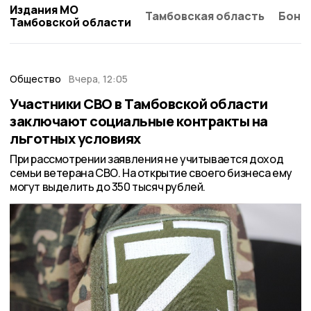
Издания МО
Тамбовская область
Бонд
Тамбовской области
Общество
Вчера, 12:05
Участники СВО в Тамбовской области
заключают социальные контракты на
льготных условиях
При рассмотрении заявления не учитывается доход
семьи ветерана СВО. На открытие своего бизнеса ему
могут выделить до 350 тысяч рублей.