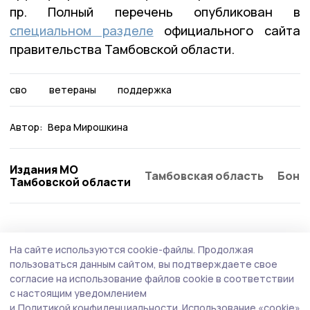
пр. Полный перечень опубликован в
специальном разделе
официального сайта
правительства Тамбовской области.
сво
ветераны
поддержка
Автор:
Вера Мирошкина
Издания МО
Тамбовская область
Бонд
Тамбовской области
Общество
6 августа , 15:28
На сайте используются cookie-файлы.
Продолжая
Евгений Первышов провёл приём
пользоваться данным сайтом, вы подтверждаете свое
участников СВО
согласие на использование файлов cookie в соответствии
с настоящим уведомлением
Встреча главы Тамбовской области с участниками
и
Политикой конфиденциальности.
Использование «cookie»