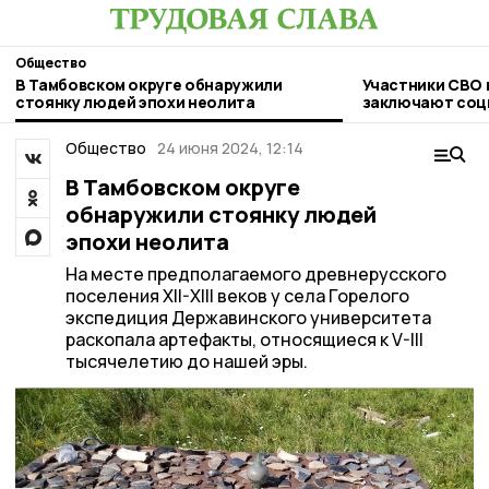
Общество
В Тамбовском округе обнаружили
Участники СВО 
стоянку людей эпохи неолита
заключают соц
льготных услов
Общество
24 июня 2024, 12:14
В Тамбовском округе
обнаружили стоянку людей
эпохи неолита
На месте предполагаемого древнерусского
поселения XII-XIII веков у села Горелого
экспедиция Державинского университета
раскопала артефакты, относящиеся к V-III
тысячелетию до нашей эры.