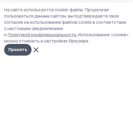
Общество
Вчера, 15:28
На сайте используются cookie-файлы.
Продолжая
Евгений Первышов провёл приём
пользоваться данным сайтом, вы подтверждаете свое
участников СВО
согласие на использование файлов cookie в соответствии
с настоящим уведомлением
Встреча главы Тамбовской области с участниками
и
Политикой конфиденциальности.
Использование «cookie»
спецоперации и членами их семей прошла в
можно отменить в настройках браузера.
региональном филиале фонда «Защитники
Отечества».
Принять