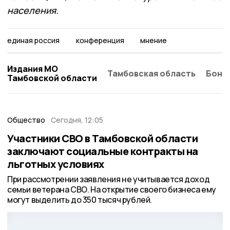
населения.
единая россия
конференция
мнение
Издания МО
Тамбовская область
Бонд
Тамбовской области
Общество
Сегодня, 12:05
Участники СВО в Тамбовской области
заключают социальные контракты на
льготных условиях
При рассмотрении заявления не учитывается доход
семьи ветерана СВО. На открытие своего бизнеса ему
могут выделить до 350 тысяч рублей.