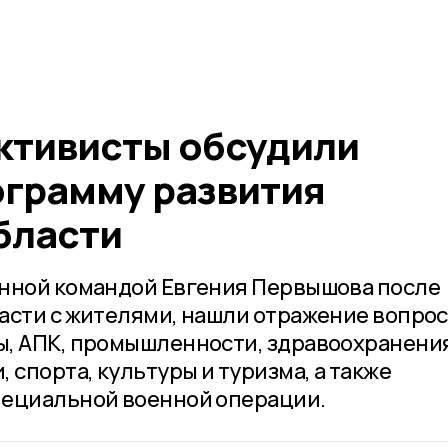
ктивисты обсудили
грамму развития
бласти
енной командой Евгения Первышова после
асти с жителями, нашли отражение вопро
ы, АПК, промышленности, здравоохранени
 спорта, культуры и туризма, а также
пециальной военной операции.