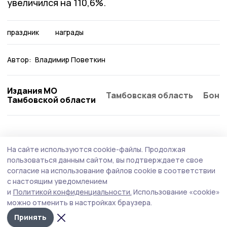
увеличился на 110,6%.
праздник
награды
Автор:
Владимир Поветкин
Издания МО
Тамбовская область
Бонд
Тамбовской области
Общество
Вчера, 12:05
На сайте используются cookie-файлы.
Продолжая
Участники СВО в Тамбовской области
пользоваться данным сайтом, вы подтверждаете свое
заключают социальные контракты на
согласие на использование файлов cookie в соответствии
с настоящим уведомлением
льготных условиях
и
Политикой конфиденциальности.
Использование «cookie»
При рассмотрении заявления не учитывается доход
можно отменить в настройках браузера.
семьи ветерана СВО. На открытие своего бизнеса ему
Принять
могут выделить до 350 тысяч рублей.