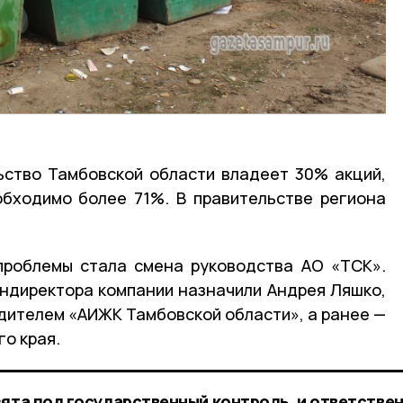
ьство Тамбовской области владеет 30% акций,
обходимо более 71%. В правительстве региона
проблемы стала смена руководства АО «ТСК».
ндиректора компании назначили Андрея Ляшко,
дителем «АИЖК Тамбовской области», а ранее —
о края.
зята под государственный контроль, и ответстве