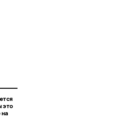
ается
ы это
 на