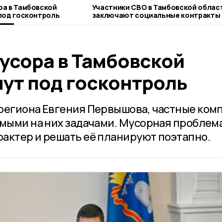
а в Тамбовской
Участники СВО в Тамбовской облас
под госконтроль
заключают социальные контракты 
льготных условиях
усора в Тамбовской
мут под госконтроль
региона Евгения Первышова, частные ком
емыми на них задачами. Мусорная проблем
актер и решать её планируют поэтапно.