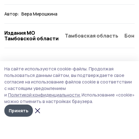
Автор:
Вера Мирошкина
Издания МО
Тамбовская область
Бонд
Тамбовской области
Общество
Вчера, 15:28
На сайте используются cookie-файлы.
Продолжая
Евгений Первышов провёл приём
пользоваться данным сайтом, вы подтверждаете свое
участников СВО
согласие на использование файлов cookie в соответствии
с настоящим уведомлением
Встреча главы Тамбовской области с участниками
и
Политикой конфиденциальности.
Использование «cookie»
спецоперации и членами их семей прошла в
можно отменить в настройках браузера.
региональном филиале фонда «Защитники
Отечества».
Принять