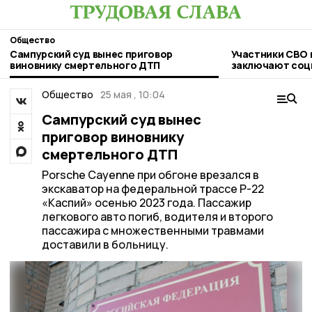
Общество
Сампурский суд вынес приговор
Участники СВО 
виновнику смертельного ДТП
заключают соц
льготных услов
Общество
25 мая , 10:04
Сампурский суд вынес
приговор виновнику
смертельного ДТП
Porsche Cayenne при обгоне врезался в
экскаватор на федеральной трассе Р-22
«Каспий» осенью 2023 года. Пассажир
легкового авто погиб, водителя и второго
пассажира с множественными травмами
доставили в больницу.