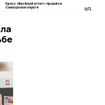
Кросс «Весёлый атлет» прошёл в
Муниципальны
Сампурском округе
прошёл в Самп
ила
ьбе