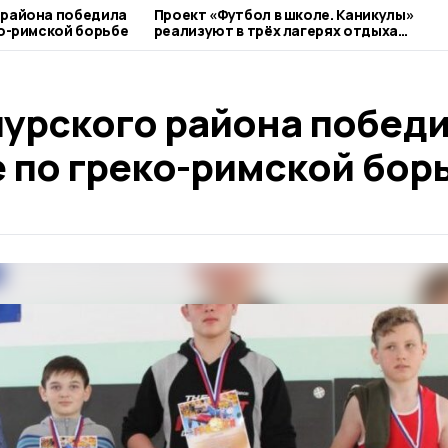
 района победила
Проект «Футбол в школе. Каникулы»
ко-римской борьбе
реализуют в трёх лагерях отдыха
Тамбовской области
урского района побед
 по греко-римской бор