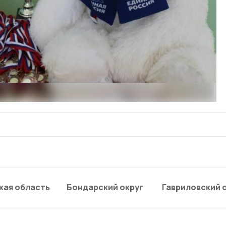
кая область
Бондарский округ
Гавриловский 