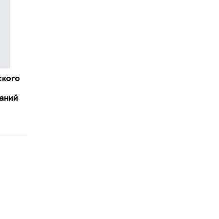
ского
аний