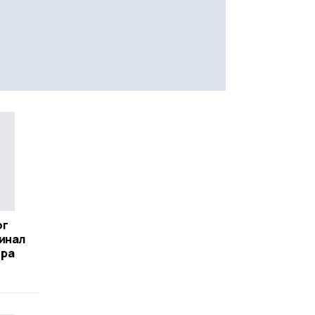
ог
инал
ира