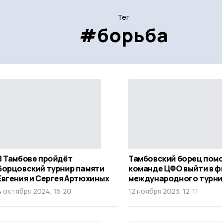
Тег
#борьба
В Тамбове пройдёт
Тамбовский борец пом
борцовский турнир памяти
команде ЦФО выйти в ф
Евгения и Сергея Артюхиных
международного турн
4 октября 2024, 15:20
12 ноября 2023, 12:11