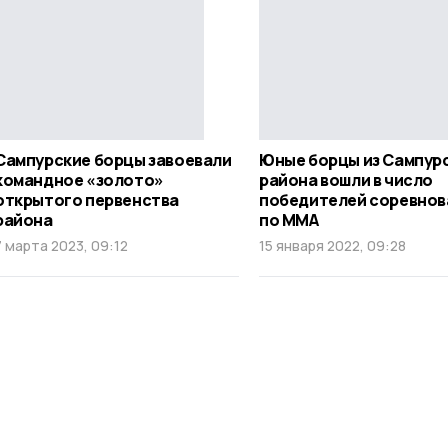
Сампурские борцы завоевали
Юные борцы из Сампур
командное «золото»
района вошли в число
открытого первенства
победителей соревнов
района
по ММА
7 марта 2023, 09:12
15 января 2022, 09:28