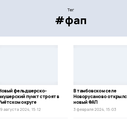
Тег
#фап
Новый фельдшерско-
В тамбовском селе
акушерский пункт строят в
Новорусаново открылс
Умётском округе
новый ФАП
19 августа 2024, 15:12
3 февраля 2024, 15:03