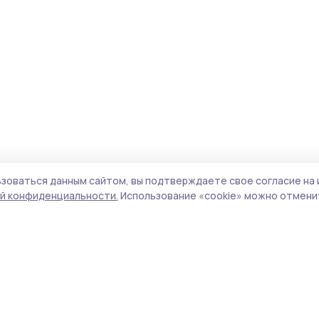
зоваться данным сайтом, вы подтверждаете свое согласие на 
й конфиденциальности.
Использование «cookie» можно отменит
Учредитель и издатель:
ООО «Издательский
Пол
дом «Тамбов»
Сай
Адрес редакции:
392000, Тамбовская обл.,
coo
г.Тамбов, ш. Моршанское, д.14а
сай
Номер телефона редакции:
8 (4752) 45-05-
испо
76
нас
Электронная почта редакции:
конф