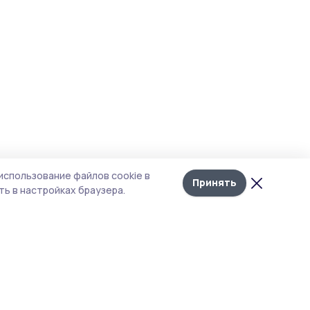
использование файлов cookie в
Принять
ь в настройках браузера.
итика конфиденциальности
т содержит сервисы, использующие
kies. Продолжая пользоваться данным
том, вы подтверждаете свое согласие на
льзование файлов cookie в соответствии с
тоящим уведомлением и Политикой
иденциальности. Использование «cookie»