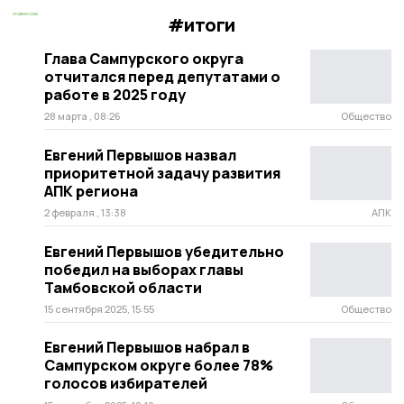
#итоги
Глава Сампурского округа
отчитался перед депутатами о
работе в 2025 году
28 марта , 08:26
Общество
Евгений Первышов назвал
приоритетной задачу развития
АПК региона
2 февраля , 13:38
АПК
Евгений Первышов убедительно
победил на выборах главы
Тамбовской области
15 сентября 2025, 15:55
Общество
Евгений Первышов набрал в
Сампурском округе более 78%
голосов избирателей