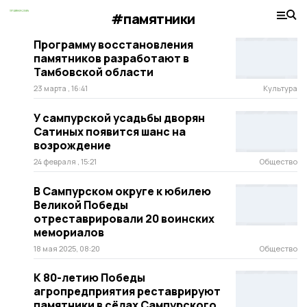
#памятники
Программу восстановления
памятников разработают в
Тамбовской области
23 марта , 16:41
Культура
У сампурской усадьбы дворян
Сатиных появится шанс на
возрождение
24 февраля , 15:21
Общество
В Сампурском округе к юбилею
Великой Победы
отреставрировали 20 воинских
мемориалов
18 мая 2025, 08:20
Общество
К 80-летию Победы
агропредприятия реставрируют
памятники в сёлах Сампурского