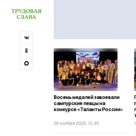
Восемь медалей завоевали
сампурские певцы на
конкурсе «Таланты России»
26 ноября 2025, 12:20