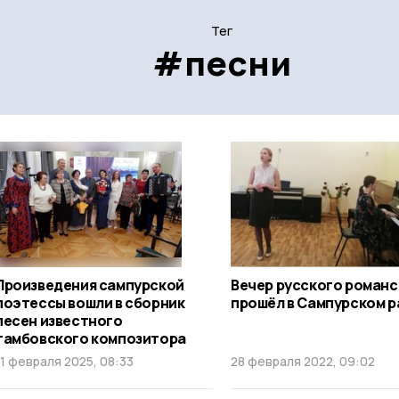
Тег
#песни
Произведения сампурской
Вечер русского романс
поэтессы вошли в сборник
прошёл в Сампурском 
песен известного
тамбовского композитора
11 февраля 2025, 08:33
28 февраля 2022, 09:02