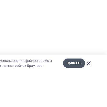
использование файлов cookie в
Принять
ь в настройках браузера.
итика конфиденциальности
т содержит сервисы, использующие
kies. Продолжая пользоваться данным
том, вы подтверждаете свое согласие на
льзование файлов cookie в соответствии с
тоящим уведомлением и Политикой
иденциальности. Использование «cookie»