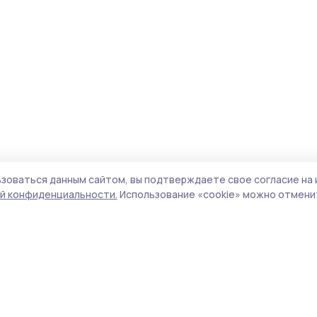
зоваться данным сайтом, вы подтверждаете свое согласие на 
й конфиденциальности.
Использование «cookie» можно отменит
Учредитель и издатель:
ООО «Издательский
Пол
дом «Тамбов»
Сай
Адрес редакции:
392000, Тамбовская обл.,
coo
г.Тамбов, ш. Моршанское, д.14а
сай
Номер телефона редакции:
8 (4752) 45-05-
испо
76
нас
Электронная почта редакции:
конф