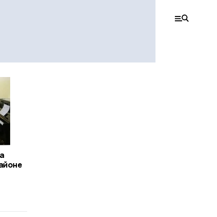
а
районе