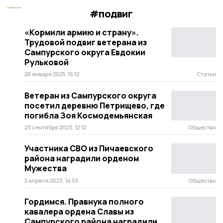
#подвиг
«Кормили армию и страну».
Трудовой подвиг ветерана из
Сампурского округа Евдокии
Рульковой
28 января 2025, 15:12
Статья
Ветеран из Сампурского округа
посетил деревню Петрищево, где
погибла Зоя Космодемьянская
23 сентября 2023, 12:12
Общество
Участника СВО из Пичаевского
района наградили орденом
Мужества
2 апреля 2023, 14:53
Общество
Гордимся. Правнука полного
кавалера ордена Славы из
Сампурского района наградили