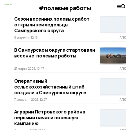
#полевые работы
Сезон весенних полевых работ
открыли земледельцы
Сампурского округа
6 апреля , 12:18
АПК
В Сампурском округе стартовали
весенне-полевые работы
21 марта 2025, 10:47
АПК
Оперативный
сельскохозяйственный штаб
создали в Сампурском округе
7 февраля 2025, 12:27
АПК
Аграрии Петровского района
первыми начали посевную
кампанию