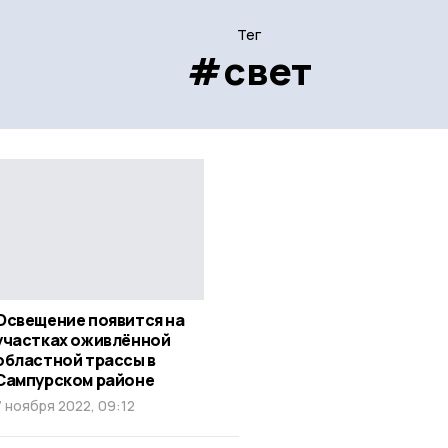
Тег
#свет
Освещение появится на
участках оживлённой
областной трассы в
Сампурском районе
7 ноября 2022, 09:12