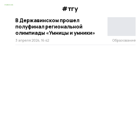
#тгу
В Державинском прошел
полуфинал региональной
олимпиады «Умницы и умники»
3 апреля 2024, 16:42
Образование