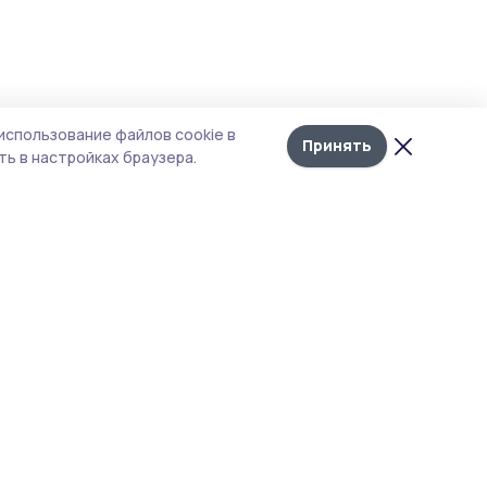
использование файлов cookie в
Принять
ь в настройках браузера.
итика конфиденциальности
т содержит сервисы, использующие
kies. Продолжая пользоваться данным
том, вы подтверждаете свое согласие на
льзование файлов cookie в соответствии с
тоящим уведомлением и Политикой
иденциальности. Использование «cookie»
о отменить в настройках браузера.
 материалы сайта защищены законом об
рских правах. При полном или частичном
ировании материалов наличие активной
рссылки на источник
https://gazetasampur.ru
азание автора обязательно.
акция не несет ответственности за