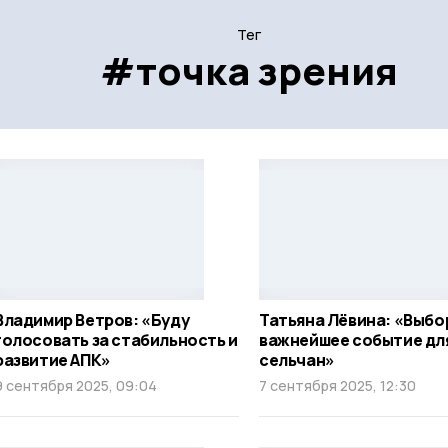
Тег
#точка зрения
Владимир Ветров: «Буду
Татьяна Лёвина: «Выбо
голосовать за стабильность и
важнейшее событие дл
развитие АПК»
сельчан»
9 сентября 2025, 09:04
7 сентября 2025, 12:30