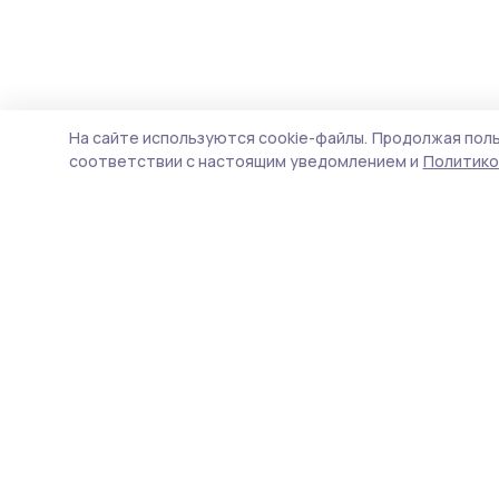
На сайте используются cookie-файлы.
Продолжая поль
соответствии с настоящим уведомлением и
Политико
Трудовая слава 68
Новости
Истории
Карточки
Фотогалереи
Проекты
Новости компаний
Документы НПА
Объявления