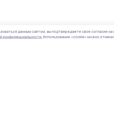
зоваться данным сайтом, вы подтверждаете свое согласие на 
й конфиденциальности.
Использование «cookie» можно отменит
Учредитель и издатель:
ООО «Издательский
Пол
дом «Тамбов»
Сай
Адрес редакции:
392000, Тамбовская обл.,
coo
г.Тамбов, ш. Моршанское, д.14а
сай
Номер телефона редакции:
8 (4752) 45-05-
испо
76
нас
Электронная почта редакции:
конф
sampurgazeta@yandex.ru
можн
Главный редактор:
Мирошкина В.А.
Все
Адрес для обращений и направления
авто
корреспонденции:
цит
393430 Тамбовская область, Сампурский
гипе
район, п. Сатинка, улица Советская, дом № 4.
и ук
Телефон: 8 (4752) 55-90-12.
Ред