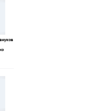
 внуков
из