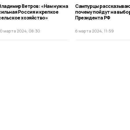
Владимир Ветров: «Нам нужна
Сампурцы рассказываю
сильная Россия и крепкое
почему пойдут на выбо
сельское хозяйство»
Президента РФ
10 марта 2024, 08:30
6 марта 2024, 11:59