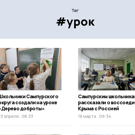
Тег
#урок
Школьники Сампурского
Сампурским школьника
округа создали на уроке
рассказали о воссоед
«Дерево доброты»
Крыма с Россией
23 апреля , 08:33
18 марта , 09:34