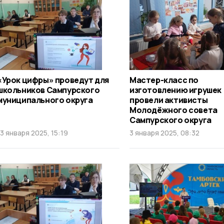
«Урок цифры» проведут для
Мастер-класс по
школьников Сампурского
изготовлению игрушек
муниципального округа
провели активисты
Молодёжного совета
Сампурского округа
13 января 2025, 15:19
3 января 2025, 08:32