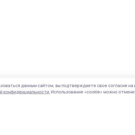
зоваться данным сайтом, вы подтверждаете свое согласие на 
й конфиденциальности.
Использование «cookie» можно отменит
Учредитель и издатель:
ООО «Издательский
Пол
дом «Тамбов»
Сай
Адрес редакции:
392000, Тамбовская обл.,
coo
г.Тамбов, ш. Моршанское, д.14а
сай
Номер телефона редакции:
8 (4752) 45-05-
испо