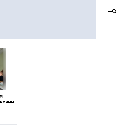
м
инении