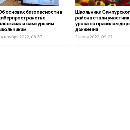
Об основах безопасности в
Школьники Сампурско
киберпространстве
района стали участни
рассказали сампурским
урока по правилам до
школьникам
движения
24 ноября 2022, 08:57
2 июля 2022, 09:27