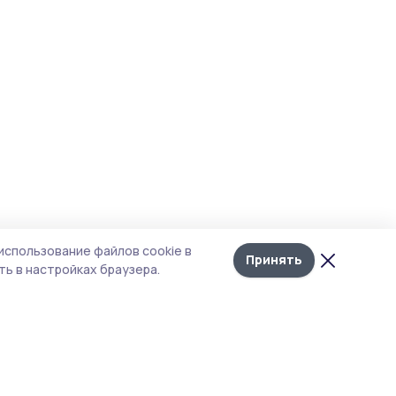
использование файлов cookie в
Принять
ь в настройках браузера.
итика конфиденциальности
т содержит сервисы, использующие
kies. Продолжая пользоваться данным
том, вы подтверждаете свое согласие на
льзование файлов cookie в соответствии с