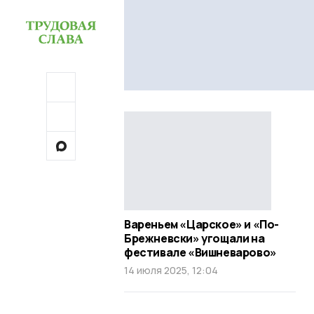
Вареньем «Царское» и «По-
Брежневски» угощали на
фестивале «Вишневарово»
14 июля 2025, 12:04