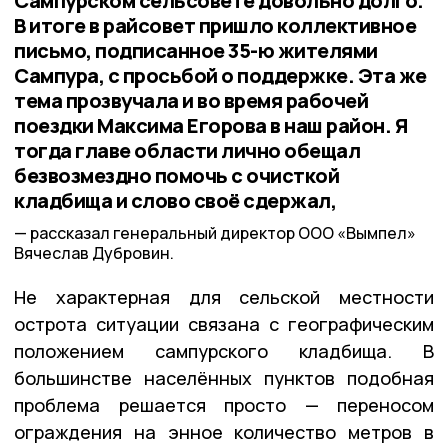
Сампурском сельсовете довольно долго.
В итоге в райсовет пришло коллективное
письмо, подписанное 35-ю жителями
Сампура, с просьбой о поддержке. Эта же
тема прозвучала и во время рабочей
поездки Максима Егорова в наш район. Я
тогда главе области лично обещал
безвозмездно помочь с очисткой
кладбища и слово своё сдержал,
рассказал генеральный директор ООО «Вымпел»
Вячеслав Дубровин.
Не характерная для сельской местности
острота ситуации связана с географическим
положением сампурского кладбища. В
большинстве населённых пунктов подобная
проблема решается просто — переносом
ограждения на энное количество метров в