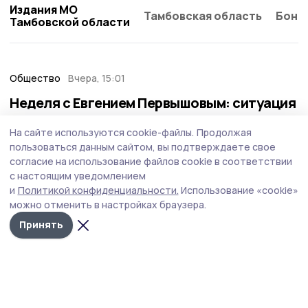
Издания МО
Тамбовская область
Бонд
Тамбовской области
Общество
Вчера, 15:01
Неделя с Евгением Первышовым: ситуация
на топливном рынке, чистота в городе и
На сайте используются cookie-файлы.
Продолжая
приоритеты образования
пользоваться данным сайтом, вы подтверждаете свое
Губернатор держит на контроле ситуацию с бензином,
согласие на использование файлов cookie в соответствии
требует навести порядок с мусором в Тамбове.
с настоящим уведомлением
и
Политикой конфиденциальности.
Использование «cookie»
можно отменить в настройках браузера.
Принять