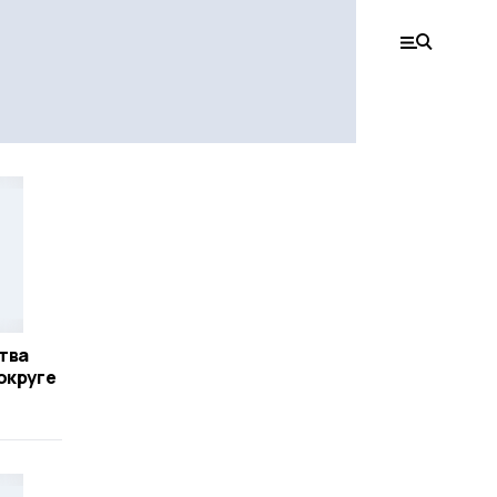
тва
округе