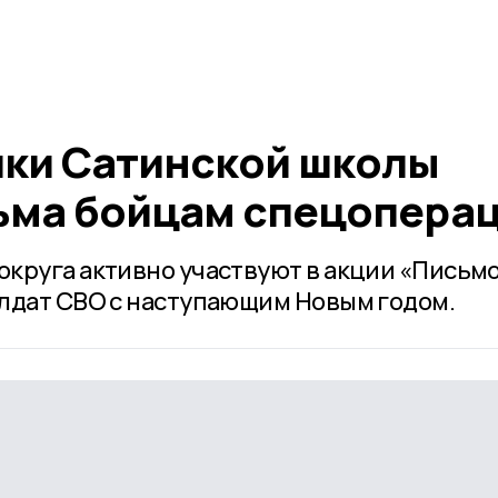
ки Сатинской школы
ьма бойцам спецопера
круга активно участвуют в акции «Письм
лдат СВО с наступающим Новым годом.