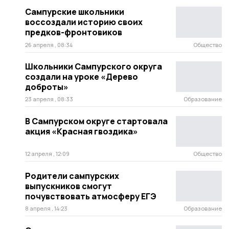
Сампурские школьники
воссоздали историю своих
предков-фронтовиков
26 апреля , 08:34
Общество
Школьники Сампурского округа
создали на уроке «Дерево
доброты»
23 апреля , 08:33
Образование
В Сампурском округе стартовала
акция «Красная гвоздика»
12 апреля , 12:09
Общество
Родители сампурских
выпускников смогут
почувствовать атмосферу ЕГЭ
8 апреля , 14:23
Образование