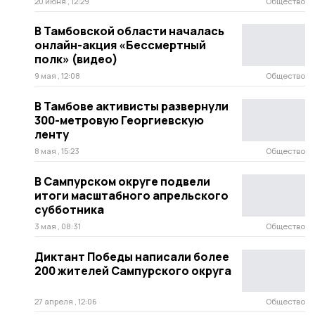
20 июня , 12:29
Общество
В Тамбовской области началась
онлайн-акция «Бессмертный
полк» (видео)
9 мая , 12:08
Общество
В Тамбове активисты развернули
300-метровую Георгиевскую
ленту
8 мая , 15:23
Общество
В Сампурском округе подвели
итоги масштабного апрельского
субботника
3 мая , 08:31
Общество
Диктант Победы написали более
200 жителей Сампурского округа
27 апреля , 12:06
Общество