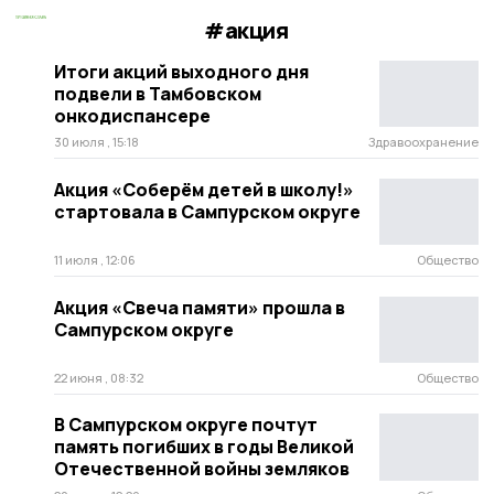
#акция
Итоги акций выходного дня
подвели в Тамбовском
онкодиспансере
30 июля , 15:18
Здравоохранение
Акция «Соберём детей в школу!»
стартовала в Сампурском округе
11 июля , 12:06
Общество
Акция «Свеча памяти» прошла в
Сампурском округе
22 июня , 08:32
Общество
В Сампурском округе почтут
память погибших в годы Великой
Отечественной войны земляков