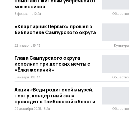
помогают жителям уберечься от
мошенников
6 февраля , 12:24
Общество
«Квартирник Первых» прошёл в
библиотеке Сампурского округа
22 января , 15:43
Культура
Глава Сампурского округа
исполнит три детских мечты с
«Ёлки желаний»
8 января , 08:37
Общество
Акция «Веди родителей в музей,
театр, концертный зал»
проходит в Тамбовской области
29 декабря 2025, 15:24
Общество