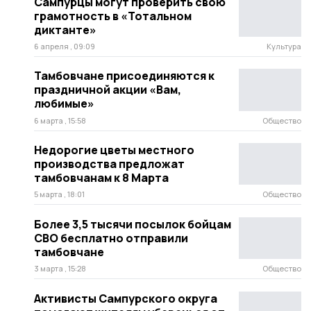
Сампурцы могут проверить свою
грамотность в «Тотальном
диктанте»
6 апреля , 09:09
Культура
Тамбовчане присоединяются к
праздничной акции «Вам,
любимые»
6 марта , 15:58
Общество
Недорогие цветы местного
производства предложат
тамбовчанам к 8 Марта
5 марта , 18:01
Общество
Более 3,5 тысячи посылок бойцам
СВО бесплатно отправили
тамбовчане
3 марта , 15:28
Общество
Активисты Сампурского округа