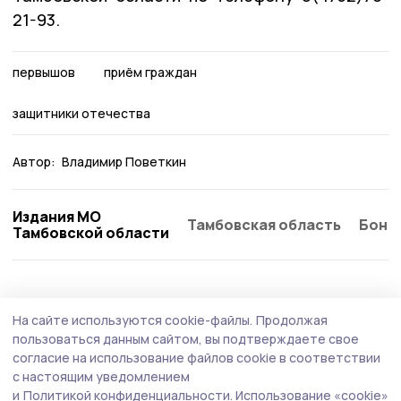
21-93.
первышов
приём граждан
защитники отечества
Автор:
Владимир Поветкин
Издания МО
Тамбовская область
Бонд
Тамбовской области
Общество
Сегодня, 13:48
На сайте используются cookie-файлы.
Продолжая
Владимир Пеньков: Сентябрьские выборы
пользоваться данным сайтом, вы подтверждаете свое
– смотр готовности партийной системы
согласие на использование файлов cookie в соответствии
с настоящим уведомлением
Итоги очередного этапа выборов комментирует член
и
Политикой конфиденциальности.
Использование «cookie»