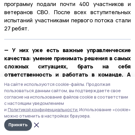
программу подали почти 400 участников и
ветеранов СВО. После всех вступительных
испытаний участниками первого потока стали
27 ребят.
— У них уже есть важные управленческие
качества: умение принимать решения в самых
сложных ситуациях, брать на себя
ответственность и работать в команде. А
обучение в рамках «Героев Тамбовщины» дало
На сайте используются cookie-файлы.
Продолжая
новые знания, навыки и умения, — отметил
пользоваться данным сайтом, вы подтверждаете свое
согласие на использование файлов cookie в соответствии
Евгений Первышов.
с настоящим уведомлением
и
Политикой конфиденциальности.
Использование «cookie»
можно отменить в настройках браузера.
Принять