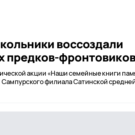
кольники воссоздали
х предков-фронтовико
ической акции «Наши семейные книги пам
 Сампурского филиала Сатинской средне