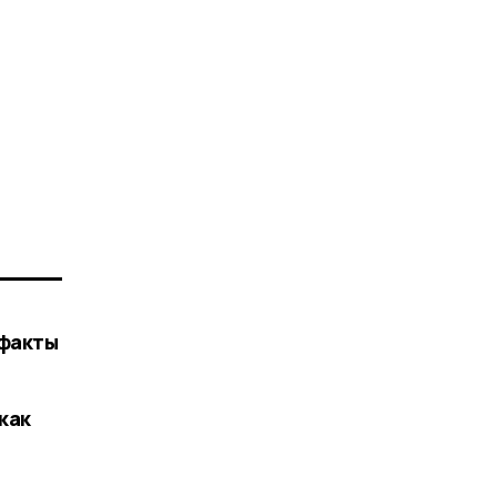
 факты
как