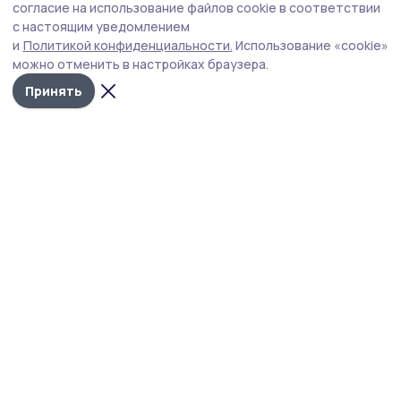
согласие на использование файлов cookie в соответствии
с настоящим уведомлением
и
Политикой конфиденциальности.
Использование «cookie»
можно отменить в настройках браузера.
Принять
Трудовая слава 68
Новости
Истории
Карточки
Фотогалереи
Проекты
Новости компаний
Документы НПА
Объявления
Подписка на газету