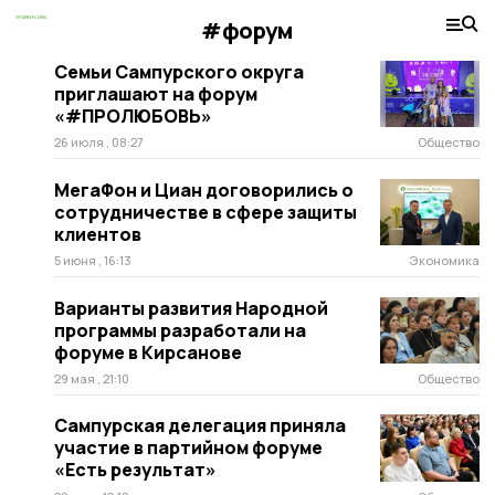
#форум
Семьи Сампурского округа
приглашают на форум
«#ПРOЛЮБОВЬ»
26 июля , 08:27
Общество
МегаФон и Циан договорились о
сотрудничестве в сфере защиты
клиентов
5 июня , 16:13
Экономика
Варианты развития Народной
программы разработали на
форуме в Кирсанове
29 мая , 21:10
Общество
Сампурская делегация приняла
участие в партийном форуме
«Есть результат»