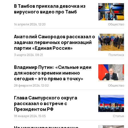
В Тамбов приехала девочка из
вирусного видео про Тамб
14 апреля 2024, 12:20
Общество
Анатолий Самородов рассказал о
задачах первичных организаций
партии «Единая Россия»
3 марта 2024, 08:21
Политика
Владимир Путин: «Сильные идеи
для нового времени именно
сегодня – это прямо в точку»
28 февраля 2024, 12:02
Общество
Глава Сампурского округа
рассказал о встрече с
Президентом РФ
18 января 2024, 15:05
Статья