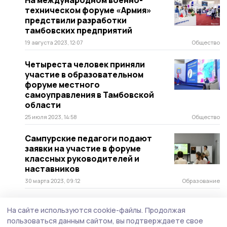
На международном военно-
техническом форуме «Армия»
предствили разработки
тамбовских предприятий
19 августа 2023, 12:07
Общество
Четыреста человек приняли
участие в образовательном
форуме местного
самоуправления в Тамбовской
области
25 июля 2023, 14:58
Общество
Сампурские педагоги подают
заявки на участие в форуме
классных руководителей и
наставников
30 марта 2023, 09:12
Образование
На сайте используются cookie-файлы.
Продолжая
пользоваться данным сайтом, вы подтверждаете свое