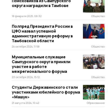
Поисковиков из Сампурского
округа наградили в Тамбове
18 февраля 2025, 08:32
Общество
Полпред Президента России в
ЦФО назвал успешной
административную реформу в
Тамбовской области
24 октября 2024, 11:58
Общество
Муниципальные служащие
Сампурского округа приняли
участие в работе
межрегионального форума
23 октября 2024, 15:12
Общество
Студенты Державинского стали
участниками юбилейного форума
«Машук»
21 августа 2024, 10:42
Образование