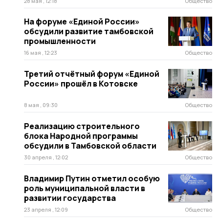
28 мая , 12:18
Общество
На форуме «Единой России»
обсудили развитие тамбовской
промышленности
16 мая , 12:23
Общество
Третий отчётный форум «Единой
России» прошёл в Котовске
8 мая , 09:30
Общество
Реализацию строительного
блока Народной программы
обсудили в Тамбовской области
30 апреля , 12:02
Общество
Владимир Путин отметил особую
роль муниципальной власти в
развитии государства
23 апреля , 12:09
Общество