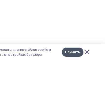
использование файлов cookie в
Принять
ь в настройках браузера.
итика конфиденциальности
т содержит сервисы, использующие
kies. Продолжая пользоваться данным
том, вы подтверждаете свое согласие на
льзование файлов cookie в соответствии с
тоящим уведомлением и Политикой
иденциальности. Использование «cookie»
о отменить в настройках браузера.
 материалы сайта защищены законом об