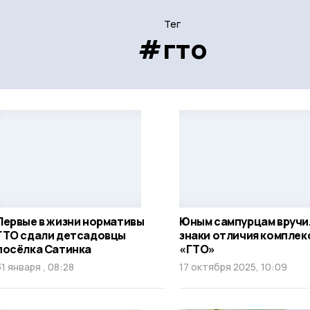
Тег
#гто
Первые в жизни нормативы
Юным сампурцам вручи
ГТО сдали детсадовцы
знаки отличия комплек
посёлка Сатинка
«ГТО»
31 января , 08:28
17 октября 2025, 10:09