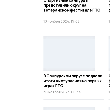
Спортивные сампурцы
представили округ на
ветеранском фестивале ГТО
13 ноября 2024, 15:08
В Сампурском округе подвели
итоги выступления на первых
играх ГТО
30 ноября 2023, 08:34