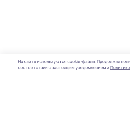
На сайте используются cookie-файлы.
Продолжая поль
соответствии с настоящим уведомлением и
Политико
Трудовая слава 68
Новости
Истории
Карточки
Фотогалереи
Проекты