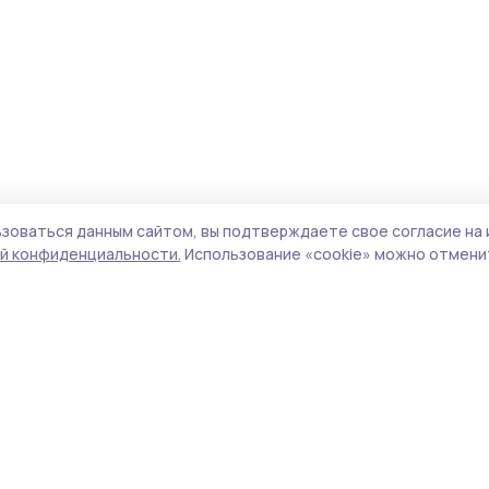
зоваться данным сайтом, вы подтверждаете свое согласие на 
й конфиденциальности.
Использование «cookie» можно отменит
Учредитель и издатель:
ООО «Издательский
Пол
дом «Тамбов»
Сай
Адрес редакции:
392000, Тамбовская обл.,
coo
г.Тамбов, ш. Моршанское, д.14а
сай
Номер телефона редакции:
8 (4752) 45-05-
испо
76
нас
Электронная почта редакции:
конф
sampurgazeta@yandex.ru
можн
Главный редактор:
Мирошкина В.А.
Все