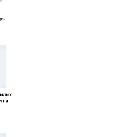
»
а»
жилых
т в