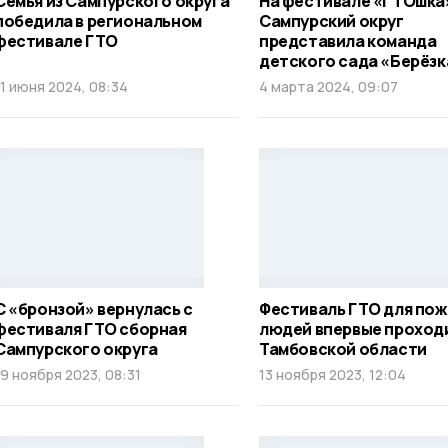
Семья из Сампурского округа
На фестивале «ГТОшка
победила в региональном
Сампурский округ
фестивале ГТО
представила команда
детского сада «Берёзк
11 июня 2024, 08:34
4 марта 2024, 09:07
С «бронзой» вернулась с
Фестиваль ГТО для по
фестиваля ГТО сборная
людей впервые проходи
Сампурского округа
Тамбовской области
19 ноября 2023, 08:31
13 ноября 2023, 12:04