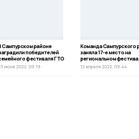
В Сампурском районе
Команда Сампурского 
наградили победителей
заняла 17-е место на
семейного фестиваля ГТО
региональном фестива
23 июня 2022, 09:19
12 апреля 2022, 09:44