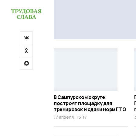
В Сампурском округе
построят площадку для
тренировок и сдачи норм ГТО
17 апреля , 15:17