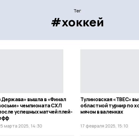
Тег
#хоккей
«Держава» вышла в «Финал
Тулиновская «ТВЕС» в
восьми» чемпионата СХЛ
областной турнир по х
после успешных матчей плей-
мячом в валенках
офф
25 марта 2025, 14:30
17 февраля 2025, 15:10