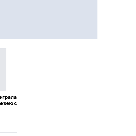
ыиграла
оккею с