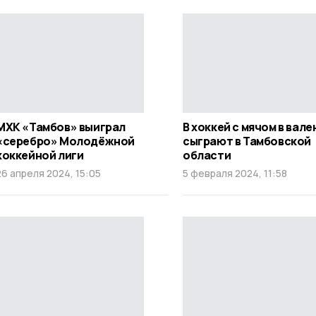
МХК «Тамбов» выиграл
В хоккей с мячом в вале
«серебро» Молодёжной
сыграют в Тамбовской
хоккейной лиги
области
26 апреля 2024, 15:05
5 февраля 2024, 11:58