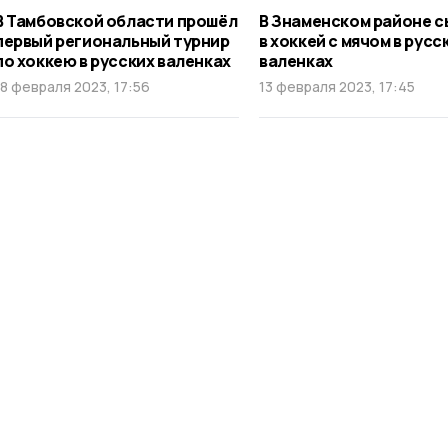
В Тамбовской области прошёл
В Знаменском районе с
первый региональный турнир
в хоккей с мячом в русс
по хоккею в русских валенках
валенках
18 февраля 2023, 17:56
13 февраля 2023, 17:45